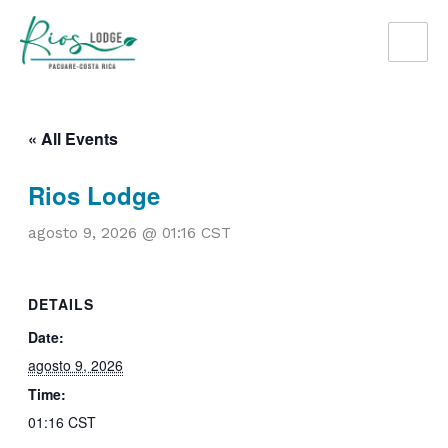
Omitir
e
ir
al
contenido
« All Events
Rios Lodge
agosto 9, 2026 @ 01:16
CST
DETAILS
Date:
agosto 9, 2026
Time:
01:16
CST