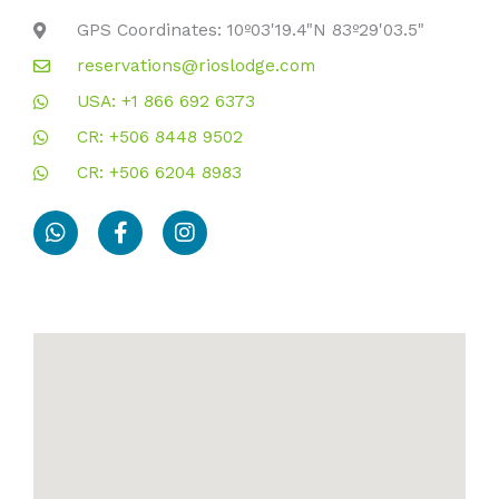
GPS Coordinates: 10º03'19.4"N 83º29'03.5"
reservations@rioslodge.com
USA: +1 866 692 6373
CR: +506 8448 9502
CR: +506 6204 8983
W
F
I
h
a
n
a
c
s
t
e
t
s
b
a
a
o
g
p
o
r
p
k
a
-
m
f