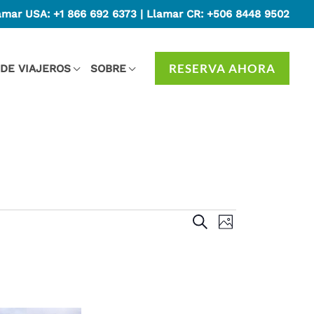
amar USA:
+1 866 692 6373
| Llamar CR:
+506 8448 9502
RESERVA AHORA
 DE VIAJEROS
SOBRE
Events
SEARCH
Event
PHOTO
Search
Views
and
Navigation
Views
Navigation