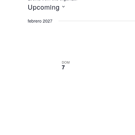
Upcoming
Select
febrero 2027
date.
DOM
7