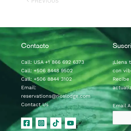
PREVIOUS
EVENTS
Contacto
Suscr
Call
: USA
+1 866 692 6373
¡Llena 
Call
:
+506 8448 9502
con vib
Call
:
+506 8844 3102
Recibe 
Email:
actuali
reservations@rioslodge.com
Contact Us
Email 