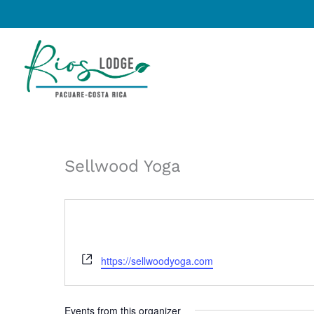
Omitir
e
ir
al
contenido
Sellwood Yoga
Website
https://sellwoodyoga.com
Events from this organizer