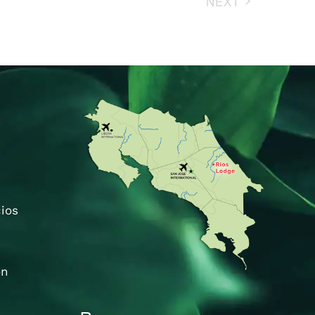
NEXT
EVENTS
cios
ón